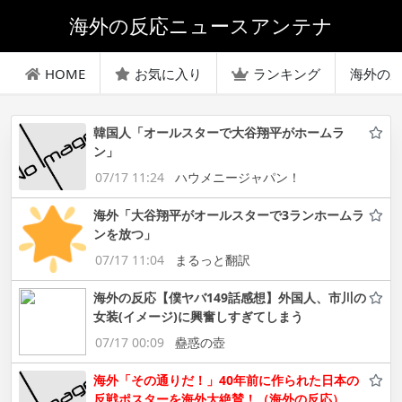
海外の反応ニュースアンテナ
HOME
お気に入り
ランキング
海外の
韓国人「オールスターで大谷翔平がホームラ
ン」
07/17 11:24
ハウメニージャパン！
海外「大谷翔平がオールスターで3ランホームラ
ンを放つ」
07/17 11:04
まるっと翻訳
海外の反応【僕ヤバ149話感想】外国人、市川の
女装(イメージ)に興奮しすぎてしまう
07/17 00:09
蠱惑の壺
海外「その通りだ！」40年前に作られた日本の
反戦ポスターを海外大絶賛！（海外の反応）