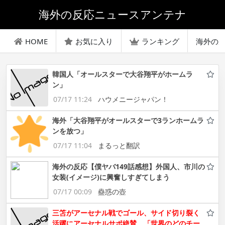
海外の反応ニュースアンテナ
HOME
お気に入り
ランキング
海外の
韓国人「オールスターで大谷翔平がホームラ
ン」
07/17 11:24
ハウメニージャパン！
海外「大谷翔平がオールスターで3ランホームラ
ンを放つ」
07/17 11:04
まるっと翻訳
海外の反応【僕ヤバ149話感想】外国人、市川の
女装(イメージ)に興奮しすぎてしまう
07/17 00:09
蠱惑の壺
三笘がアーセナル戦でゴール、サイド切り裂く
活躍にアーセナルサポ絶賛 「世界のどのチー