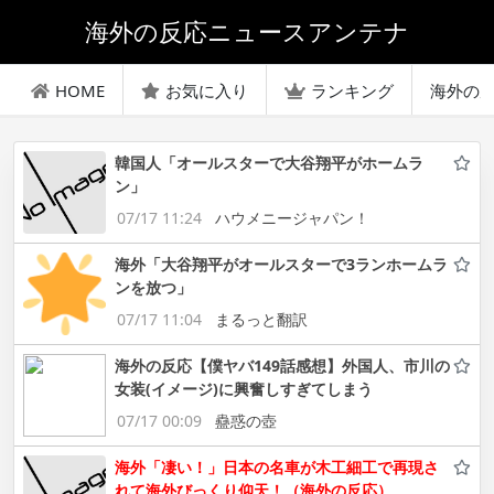
海外の反応ニュースアンテナ
HOME
お気に入り
ランキング
海外の
韓国人「オールスターで大谷翔平がホームラ
ン」
07/17 11:24
ハウメニージャパン！
海外「大谷翔平がオールスターで3ランホームラ
ンを放つ」
07/17 11:04
まるっと翻訳
海外の反応【僕ヤバ149話感想】外国人、市川の
女装(イメージ)に興奮しすぎてしまう
07/17 00:09
蠱惑の壺
海外「凄い！」日本の名車が木工細工で再現さ
れて海外びっくり仰天！（海外の反応）