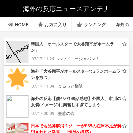
海外の反応ニュースアンテナ
HOME
お気に入り
ランキング
海外の
韓国人「オールスターで大谷翔平がホームラ
ン」
07/17 11:24
ハウメニージャパン！
海外「大谷翔平がオールスターで3ランホームラ
ンを放つ」
07/17 11:04
まるっと翻訳
海外の反応【僕ヤバ149話感想】外国人、市川の
女装(イメージ)に興奮しすぎてしまう
07/17 00:09
蠱惑の壺
日本でも品薄解消？ソニーがPS5の在庫不足が解
消されたと発表！（海外の反応）