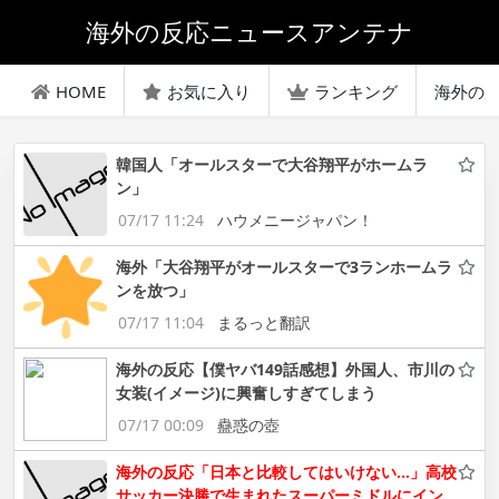
海外の反応ニュースアンテナ
HOME
お気に入り
ランキング
海外の
韓国人「オールスターで大谷翔平がホームラ
ン」
07/17 11:24
ハウメニージャパン！
海外「大谷翔平がオールスターで3ランホームラ
ンを放つ」
07/17 11:04
まるっと翻訳
海外の反応【僕ヤバ149話感想】外国人、市川の
女装(イメージ)に興奮しすぎてしまう
07/17 00:09
蠱惑の壺
海外の反応「日本と比較してはいけない…」高校
サッカー決勝で生まれたスーパーミドルにイン