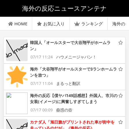
海外の反応ニュースアンテナ
HOME
お気に入り
ランキング
海外の
韓国人「オールスターで大谷翔平がホームラ
ン」
07/17 11:24
ハウメニージャパン！
海外「大谷翔平がオールスターで3ランホームラ
ンを放つ」
07/17 11:04
まるっと翻訳
海外の反応【僕ヤバ149話感想】外国人、市川の
女装(イメージ)に興奮しすぎてしまう
07/17 00:09
蠱惑の壺
カナダ人「旭日旗がプリントされた車が街中を
走っているのだが」（海外の反応）