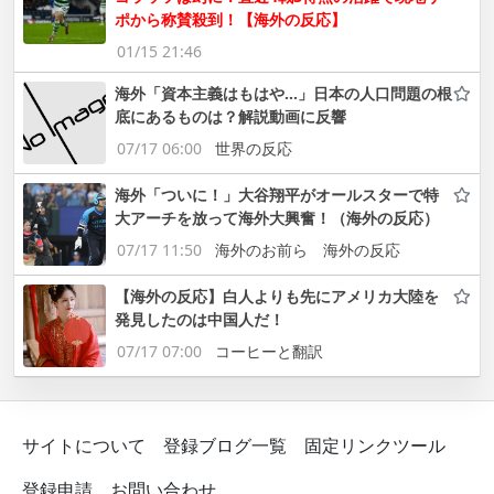
ポから称賛殺到！【海外の反応】
01/15 21:46
海外「資本主義はもはや…」日本の人口問題の根
底にあるものは？解説動画に反響
07/17 06:00
世界の反応
海外「ついに！」大谷翔平がオールスターで特
大アーチを放って海外大興奮！（海外の反応）
07/17 11:50
海外のお前ら 海外の反応
【海外の反応】白人よりも先にアメリカ大陸を
発見したのは中国人だ！
07/17 07:00
コーヒーと翻訳
サイトについて
登録ブログ一覧
固定リンクツール
登録申請
お問い合わせ