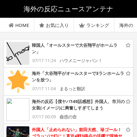
海外の反応ニュースアンテナ
HOME
お気に入り
ランキング
海外の
韓国人「オールスターで大谷翔平がホームラ
ン」
07/17 11:24
ハウメニージャパン！
海外「大谷翔平がオールスターで3ランホームラ
ンを放つ」
07/17 11:04
まるっと翻訳
海外の反応【僕ヤバ149話感想】外国人、市川の
女装(イメージ)に興奮しすぎてしまう
07/17 00:09
蠱惑の壺
外国人「止められない」前田大然、珍ゴール！
ゴラッソは幻に！直近4戦3得点の活躍で現地サ