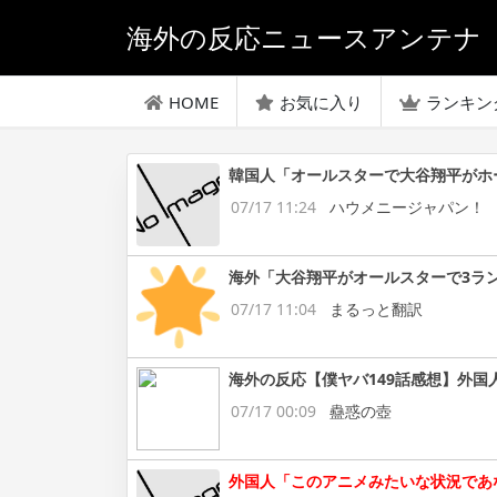
海外の反応ニュースアンテナ
HOME
お気に入り
ランキン
韓国人「オールスターで大谷翔平がホ
07/17 11:24
ハウメニージャパン！
海外「大谷翔平がオールスターで3ラ
07/17 11:04
まるっと翻訳
海外の反応【僕ヤバ149話感想】外国
07/17 00:09
蠱惑の壺
外国人「このアニメみたいな状況であ