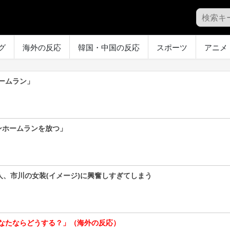
グ
海外の反応
韓国・中国の反応
スポーツ
アニメ
ームラン」
ンホームランを放つ」
人、市川の女装(イメージ)に興奮しすぎてしまう
なたならどうする？」（海外の反応）