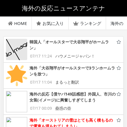
海外の反応ニュースアンテナ
HOME
お気に入り
ランキング
海外の
韓国人「オールスターで大谷翔平がホームラ
ン」
07/17 11:24
ハウメニージャパン！
海外「大谷翔平がオールスターで3ランホームラ
ンを放つ」
07/17 11:04
まるっと翻訳
海外の反応【僕ヤバ149話感想】外国人、市川の
女装(イメージ)に興奮しすぎてしまう
07/17 00:09
蠱惑の壺
海外「オーストリアの雪はとても高く積もるの
で電車も埋もれてしまう｣」