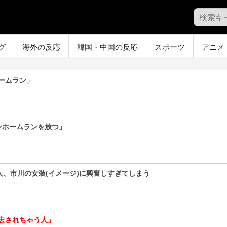
グ
海外の反応
韓国・中国の反応
スポーツ
アニメ
ームラン」
ンホームランを放つ」
人、市川の女装(イメージ)に興奮しすぎてしまう
去されちゃう人」