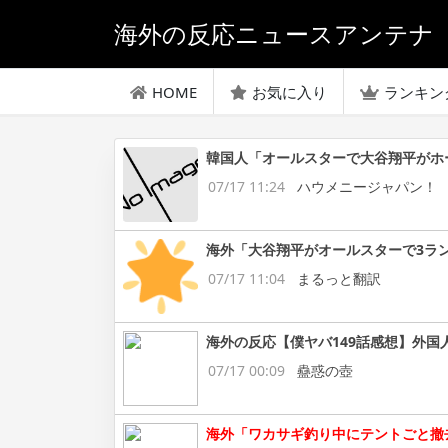
海外の反応ニュースアンテナ
HOME
お気に入り
ランキン
韓国人「オールスターで大谷翔平がホ
07/17 11:24
ハウメニージャパン！
海外「大谷翔平がオールスターで3ラ
07/17 11:04
まるっと翻訳
海外の反応【僕ヤバ149話感想】外国
07/17 00:09
蠱惑の壺
海外「ワカサギ釣り中にテントごと撤