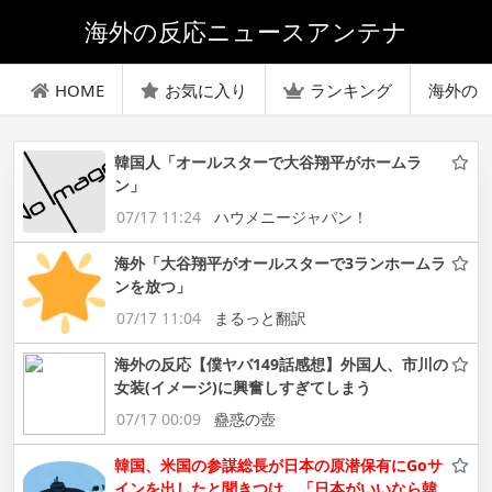
海外の反応ニュースアンテナ
HOME
お気に入り
ランキング
海外の
韓国人「オールスターで大谷翔平がホームラ
ン」
07/17 11:24
ハウメニージャパン！
海外「大谷翔平がオールスターで3ランホームラ
ンを放つ」
07/17 11:04
まるっと翻訳
海外の反応【僕ヤバ149話感想】外国人、市川の
女装(イメージ)に興奮しすぎてしまう
07/17 00:09
蠱惑の壺
韓国、米国の参謀総長が日本の原潜保有にGoサ
インを出したと聞きつけ、「日本がいいなら韓