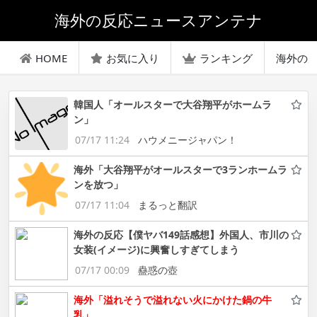
海外の反応ニュースアンテナ
HOME
お気に入り
ランキング
海外の
韓国人「オールスターで大谷翔平がホームラ
ン」
07/17 11:24
ハウメニージャパン！
海外「大谷翔平がオールスターで3ランホームラ
ンを放つ」
07/17 11:04
まるっと翻訳
海外の反応【僕ヤバ149話感想】外国人、市川の
女装(イメージ)に興奮しすぎてしまう
07/17 00:09
蠱惑の壺
海外「溢れそうで溢れない火にかけた鍋の牛
乳」