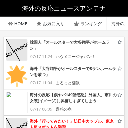
海外の反応ニュースアンテナ
HOME
お気に入り
ランキング
海外の
韓国人「オールスターで大谷翔平がホームラ
ン」
07/17 11:24
ハウメニージャパン！
海外「大谷翔平がオールスターで3ランホームラ
ンを放つ」
07/17 11:04
まるっと翻訳
海外の反応【僕ヤバ149話感想】外国人、市川の
女装(イメージ)に興奮しすぎてしまう
07/17 00:09
蠱惑の壺
海外「行ってみたい！」訪日中カップル、東京
人気スポットを満喫