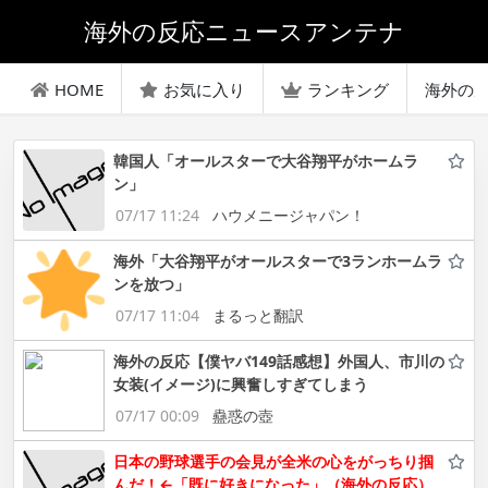
海外の反応ニュースアンテナ
HOME
お気に入り
ランキング
海外の
韓国人「オールスターで大谷翔平がホームラ
ン」
07/17 11:24
ハウメニージャパン！
海外「大谷翔平がオールスターで3ランホームラ
ンを放つ」
07/17 11:04
まるっと翻訳
海外の反応【僕ヤバ149話感想】外国人、市川の
女装(イメージ)に興奮しすぎてしまう
07/17 00:09
蠱惑の壺
日本の野球選手の会見が全米の心をがっちり掴
んだ！←「既に好きになった」（海外の反応）