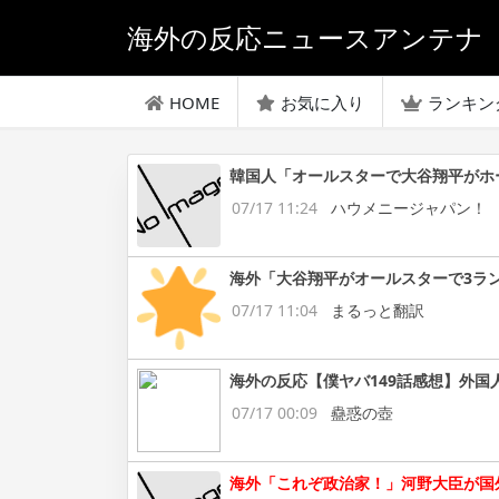
海外の反応ニュースアンテナ
HOME
お気に入り
ランキン
韓国人「オールスターで大谷翔平がホ
07/17 11:24
ハウメニージャパン！
海外「大谷翔平がオールスターで3ラ
07/17 11:04
まるっと翻訳
海外の反応【僕ヤバ149話感想】外国
07/17 00:09
蠱惑の壺
海外「これぞ政治家！」河野大臣が国