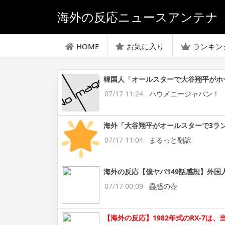
海外の反応ニュースアンテナ
HOME
お気に入り
ランキン
韓国人「オールスターで大谷翔平がホ
07/17 11:24
ハウメニージャパン！
海外「大谷翔平がオールスターで3ラ
07/17 11:04
まるっと翻訳
海外の反応【僕ヤバ149話感想】外国
07/17 00:09
蠱惑の壺
【海外の反応】1982年式のRX-7は