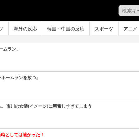
グ
海外の反応
韓国・中国の反応
スポーツ
アニメ
ームラン」
ンホームランを放つ」
人、市川の女装(イメージ)に興奮しすぎてしまう
、当時としては速かった！