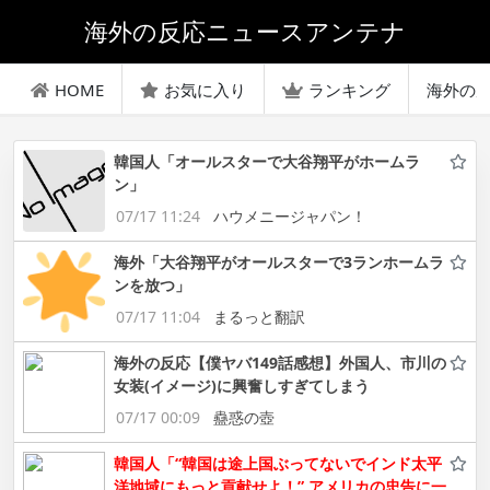
海外の反応ニュースアンテナ
HOME
お気に入り
ランキング
海外の
韓国人「オールスターで大谷翔平がホームラ
ン」
07/17 11:24
ハウメニージャパン！
海外「大谷翔平がオールスターで3ランホームラ
ンを放つ」
07/17 11:04
まるっと翻訳
海外の反応【僕ヤバ149話感想】外国人、市川の
女装(イメージ)に興奮しすぎてしまう
07/17 00:09
蠱惑の壺
韓国人「“韓国は途上国ぶってないでインド太平
洋地域にもっと貢献せよ！” アメリカの忠告に一