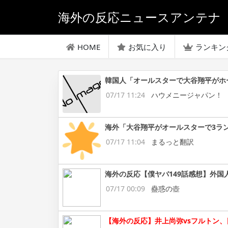
海外の反応ニュースアンテナ
HOME
お気に入り
ランキン
韓国人「オールスターで大谷翔平がホ
07/17 11:24
ハウメニージャパン！
海外「大谷翔平がオールスターで3ラ
07/17 11:04
まるっと翻訳
海外の反応【僕ヤバ149話感想】外国
07/17 00:09
蠱惑の壺
【海外の反応】井上尚弥vsフルトン