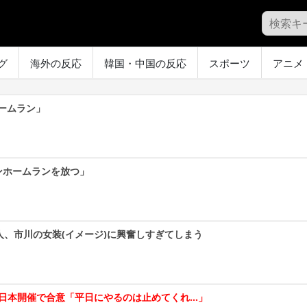
グ
海外の反応
韓国・中国の反応
スポーツ
アニメ
ームラン」
ンホームランを放つ」
人、市川の女装(イメージ)に興奮しすぎてしまう
、日本開催で合意「平日にやるのは止めてくれ…」