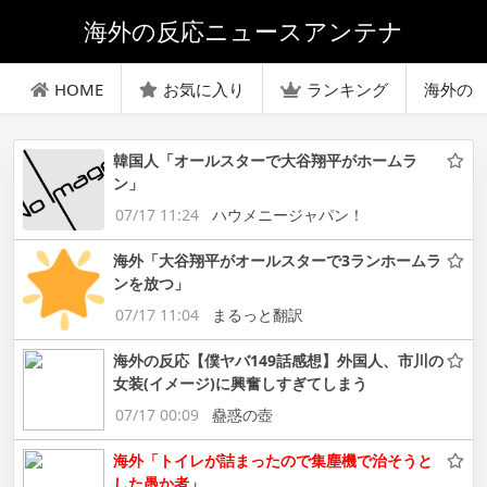
海外の反応ニュースアンテナ
HOME
お気に入り
ランキング
海外の
韓国人「オールスターで大谷翔平がホームラ
ン」
07/17 11:24
ハウメニージャパン！
海外「大谷翔平がオールスターで3ランホームラ
ンを放つ」
07/17 11:04
まるっと翻訳
海外の反応【僕ヤバ149話感想】外国人、市川の
女装(イメージ)に興奮しすぎてしまう
07/17 00:09
蠱惑の壺
海外「トイレが詰まったので集塵機で治そうと
した愚か者」