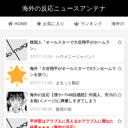
海外の反応ニュースアンテナ
HOME
お気に入り
ランキング
海外の
韓国人「オールスターで大谷翔平がホームラ
ン」
07/17 11:24
ハウメニージャパン！
海外「大谷翔平がオールスターで3ランホームラ
ンを放つ」
07/17 11:04
まるっと翻訳
海外の反応【僕ヤバ149話感想】外国人、市川の
女装(イメージ)に興奮しすぎてしまう
07/17 00:09
蠱惑の壺
平井堅はアラブ人に見えるかアラブ人に尋ねた
結果ｗｗｗ（海外の反応）