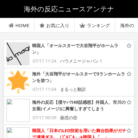
海外の反応ニュースアンテナ
HOME
お気に入り
ランキング
海外の
韓国人「オールスターで大谷翔平がホームラ
ン」
07/17 11:24
ハウメニージャパン！
海外「大谷翔平がオールスターで3ランホームラ
ンを放つ」
07/17 11:04
まるっと翻訳
海外の反応【僕ヤバ149話感想】外国人、市川の
女装(イメージ)に興奮しすぎてしまう
07/17 00:09
蠱惑の壺
韓国人「日本のLED技術を用いた舞台効果がガチ
で凄過ぎる…（ﾌﾞﾙﾌﾞﾙ」→韓国人「 」