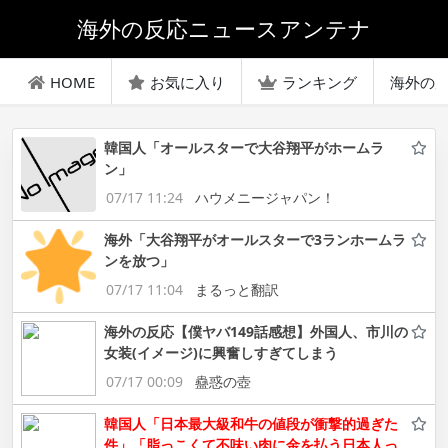
海外の反応ニュースアンテナ
HOME
お気に入り
ランキング
海外の
韓国人「オールスターで大谷翔平がホームラ
ン」
07/17 11:24
ハウメニージャパン！
海外「大谷翔平がオールスターで3ランホームラ
ンを放つ」
07/17 11:04
まるっと翻訳
海外の反応【僕ヤバ149話感想】外国人、市川の
女装(イメージ)に興奮しすぎてしまう
07/17 00:09
蠱惑の壺
韓国人「日本最大級和牛の値段が衝撃的過ぎた
件」「脂っこくて不味い肉に金を払う日本人っ