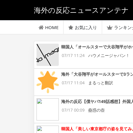
海外の反応ニュースアンテナ
HOME
お気に入り
ランキン
韓国人「オールスターで大谷翔平がホ
07/17 11:24
ハウメニージャパン！
海外「大谷翔平がオールスターで3ラ
07/17 11:04
まるっと翻訳
海外の反応【僕ヤバ149話感想】外国
07/17 00:09
蠱惑の壺
韓国人「美しい東京都庁の姿を見てみよう