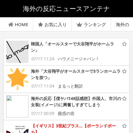
海外の反応ニュースアンテナ
HOME
お気に入り
ランキング
海外の
韓国人「オールスターで大谷翔平がホームラ
ン」
07/17 11:24
ハウメニージャパン！
海外「大谷翔平がオールスターで3ランホームラ
ンを放つ」
07/17 11:04
まるっと翻訳
海外の反応【僕ヤバ149話感想】外国人、市川の
女装(イメージ)に興奮しすぎてしまう
07/17 00:09
蠱惑の壺
【イギリス】3世紀プラス…【ポーランドボー
ル】