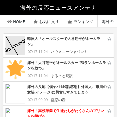
海外の反応ニュースアンテナ
HOME
お気に入り
ランキング
海外の
韓国人「オールスターで大谷翔平がホームラ
ン」
07/17 11:24
ハウメニージャパン！
海外「大谷翔平がオールスターで3ランホームラ
ンを放つ」
07/17 11:04
まるっと翻訳
海外の反応【僕ヤバ149話感想】外国人、市川の
女装(イメージ)に興奮しすぎてしまう
07/17 00:09
蠱惑の壺
海外「高校卒業で生徒たちがたくさんのプリン
トを投げる」