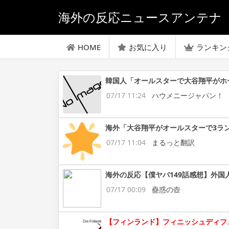
海外の反応ニュースアンテナ
HOME
お気に入り
ランキン
韓国人「オールスターで大谷翔平がホ
07/17 11:24
ハウメニージャパン！
海外「大谷翔平がオールスターで3ラ
07/17 11:04
まるっと翻訳
海外の反応【僕ヤバ149話感想】外国
07/17 00:09
蠱惑の壺
【フィンランド】フィニッシュディフ