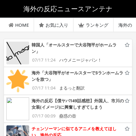
海外の反応ニュースアンテナ
HOME
お気に入り
ランキング
海外の
韓国人「オールスターで大谷翔平がホームラ
ン」
07/17 11:24
ハウメニージャパン！
海外「大谷翔平がオールスターで3ランホームラ
ンを放つ」
07/17 11:04
まるっと翻訳
海外の反応【僕ヤバ149話感想】外国人、市川の
女装(イメージ)に興奮しすぎてしまう
07/17 00:09
蠱惑の壺
チェンソーマンに似てるアニメを教えてほし
い 海外の反応