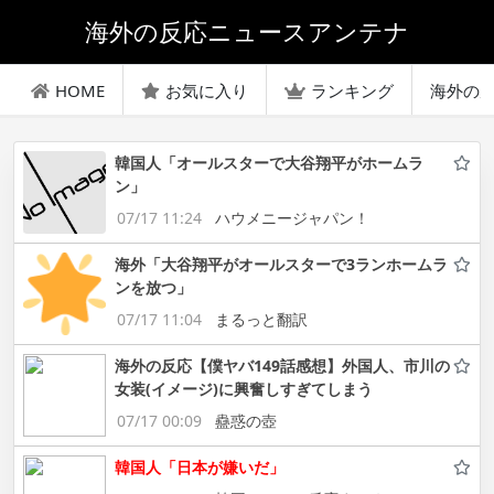
海外の反応ニュースアンテナ
HOME
お気に入り
ランキング
海外の
韓国人「オールスターで大谷翔平がホームラ
ン」
07/17 11:24
ハウメニージャパン！
海外「大谷翔平がオールスターで3ランホームラ
ンを放つ」
07/17 11:04
まるっと翻訳
海外の反応【僕ヤバ149話感想】外国人、市川の
女装(イメージ)に興奮しすぎてしまう
07/17 00:09
蠱惑の壺
韓国人「日本が嫌いだ」