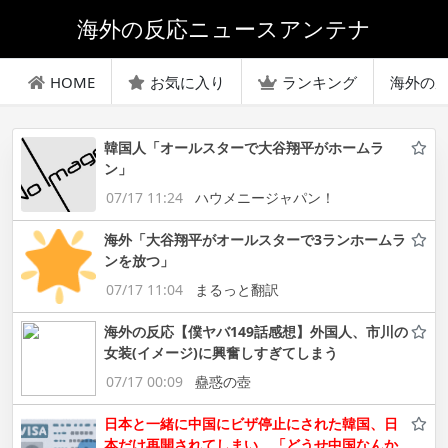
海外の反応ニュースアンテナ
HOME
お気に入り
ランキング
海外の
韓国人「オールスターで大谷翔平がホームラ
ン」
07/17 11:24
ハウメニージャパン！
海外「大谷翔平がオールスターで3ランホームラ
ンを放つ」
07/17 11:04
まるっと翻訳
海外の反応【僕ヤバ149話感想】外国人、市川の
女装(イメージ)に興奮しすぎてしまう
07/17 00:09
蠱惑の壺
日本と一緒に中国にビザ停止にされた韓国、日
本だけ再開されてしまい、「どうせ中国なんか