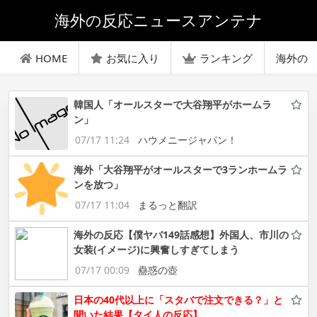
海外の反応ニュースアンテナ
HOME
お気に入り
ランキング
海外の
韓国人「オールスターで大谷翔平がホームラ
ン」
07/17 11:24
ハウメニージャパン！
海外「大谷翔平がオールスターで3ランホームラ
ンを放つ」
07/17 11:04
まるっと翻訳
海外の反応【僕ヤバ149話感想】外国人、市川の
女装(イメージ)に興奮しすぎてしまう
07/17 00:09
蠱惑の壺
日本の40代以上に「スタバで注文できる？」と
聞いた結果【タイ人の反応】