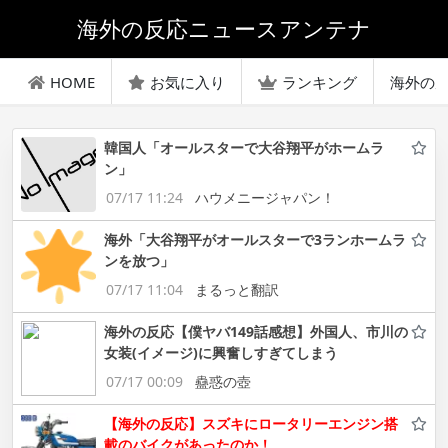
海外の反応ニュースアンテナ
HOME
お気に入り
ランキング
海外の
韓国人「オールスターで大谷翔平がホームラ
ン」
07/17 11:24
ハウメニージャパン！
海外「大谷翔平がオールスターで3ランホームラ
ンを放つ」
07/17 11:04
まるっと翻訳
海外の反応【僕ヤバ149話感想】外国人、市川の
女装(イメージ)に興奮しすぎてしまう
07/17 00:09
蠱惑の壺
【海外の反応】スズキにロータリーエンジン搭
載のバイクがあったのか！