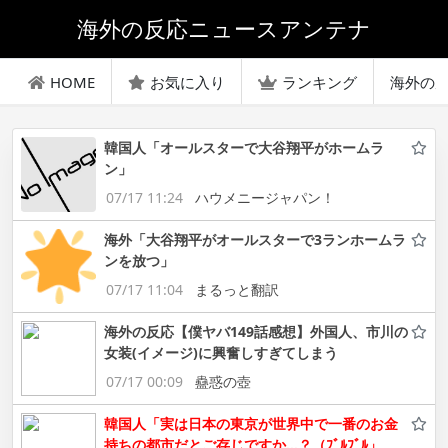
海外の反応ニュースアンテナ
HOME
お気に入り
ランキング
海外の
韓国人「オールスターで大谷翔平がホームラ
ン」
07/17 11:24
ハウメニージャパン！
海外「大谷翔平がオールスターで3ランホームラ
ンを放つ」
07/17 11:04
まるっと翻訳
海外の反応【僕ヤバ149話感想】外国人、市川の
女装(イメージ)に興奮しすぎてしまう
07/17 00:09
蠱惑の壺
韓国人「実は日本の東京が世界中で一番のお金
持ちの都市だとご存じですか…？（ﾌﾞﾙﾌﾞﾙ」