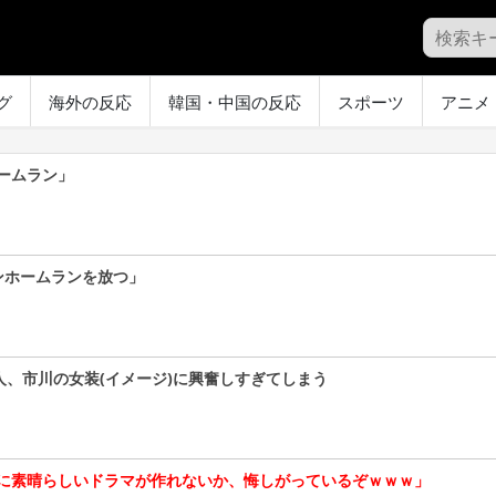
グ
海外の反応
韓国・中国の反応
スポーツ
アニメ
ームラン」
ンホームランを放つ」
人、市川の女装(イメージ)に興奮しすぎてしまう
に素晴らしいドラマが作れないか、悔しがっているぞｗｗｗ」