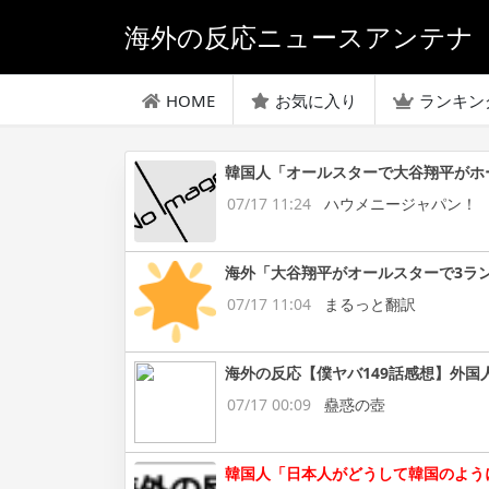
海外の反応ニュースアンテナ
HOME
お気に入り
ランキン
韓国人「オールスターで大谷翔平がホ
07/17 11:24
ハウメニージャパン！
海外「大谷翔平がオールスターで3ラ
07/17 11:04
まるっと翻訳
海外の反応【僕ヤバ149話感想】外国
07/17 00:09
蠱惑の壺
韓国人「日本人がどうして韓国のよう