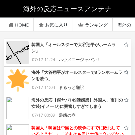
海外の反応ニュースアンテナ
HOME
お気に入り
ランキング
海外の
韓国人「オールスターで大谷翔平がホームラ
ン」
07/17 11:24
ハウメニージャパン！
海外「大谷翔平がオールスターで3ランホームラ
ンを放つ」
07/17 11:04
まるっと翻訳
海外の反応【僕ヤバ149話感想】外国人、市川の
女装(イメージ)に興奮しすぎてしまう
07/17 00:09
蠱惑の壺
韓国人「韓国は中国との競争にすでに敗北して
いるようだ…」「そもそも同じ土俵に立ってない