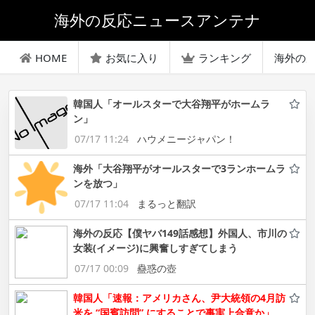
海外の反応ニュースアンテナ
HOME
お気に入り
ランキング
海外の
韓国人「オールスターで大谷翔平がホームラ
ン」
07/17 11:24
ハウメニージャパン！
海外「大谷翔平がオールスターで3ランホームラ
ンを放つ」
07/17 11:04
まるっと翻訳
海外の反応【僕ヤバ149話感想】外国人、市川の
女装(イメージ)に興奮しすぎてしまう
07/17 00:09
蠱惑の壺
韓国人「速報：アメリカさん、尹大統領の4月訪
米を “国賓訪問” にすることで事実上合意か」