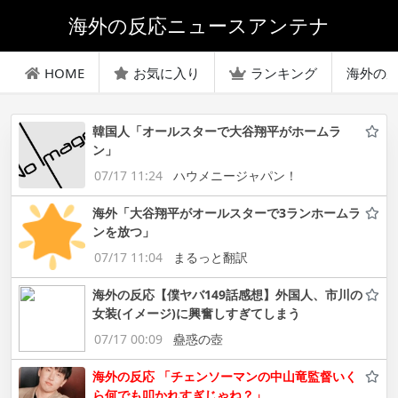
海外の反応ニュースアンテナ
HOME
お気に入り
ランキング
海外の
韓国人「オールスターで大谷翔平がホームラ
ン」
07/17 11:24
ハウメニージャパン！
海外「大谷翔平がオールスターで3ランホームラ
ンを放つ」
07/17 11:04
まるっと翻訳
海外の反応【僕ヤバ149話感想】外国人、市川の
女装(イメージ)に興奮しすぎてしまう
07/17 00:09
蠱惑の壺
海外の反応 「チェンソーマンの中山竜監督いく
ら何でも叩かれすぎじゃね？」