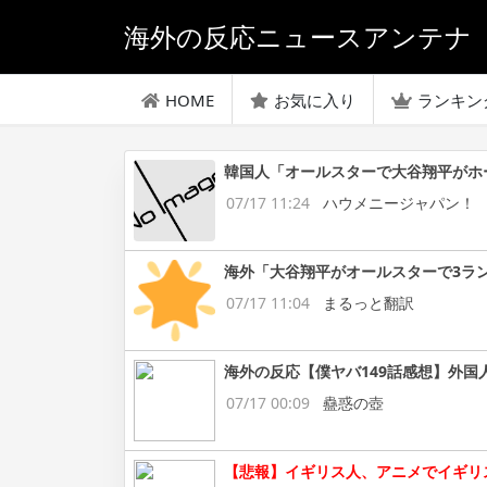
海外の反応ニュースアンテナ
HOME
お気に入り
ランキン
韓国人「オールスターで大谷翔平がホ
07/17 11:24
ハウメニージャパン！
海外「大谷翔平がオールスターで3ラ
07/17 11:04
まるっと翻訳
海外の反応【僕ヤバ149話感想】外国
07/17 00:09
蠱惑の壺
【悲報】イギリス人、アニメでイギリ