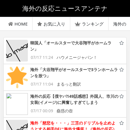
海外の反応ニュースアンテナ
HOME
お気に入り
ランキング
海外の
韓国人「オールスターで大谷翔平がホームラ
ン」
07/17 11:24
ハウメニージャパン！
海外「大谷翔平がオールスターで3ランホームラ
ンを放つ」
07/17 11:04
まるっと翻訳
海外の反応【僕ヤバ149話感想】外国人、市川の
女装(イメージ)に興奮しすぎてしまう
07/17 00:09
蠱惑の壺
海外「慈悲を・・・」三笘のドリブルを止めよ
うとする相手DFに海外大爆笑！（海外の反応）