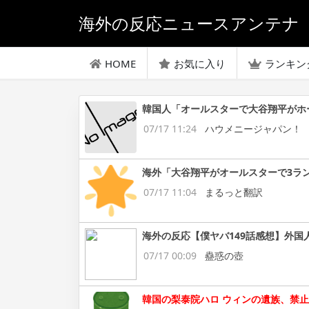
海外の反応ニュースアンテナ
HOME
お気に入り
ランキン
韓国人「オールスターで大谷翔平がホ
07/17 11:24
ハウメニージャパン！
海外「大谷翔平がオールスターで3ラ
07/17 11:04
まるっと翻訳
海外の反応【僕ヤバ149話感想】外国
07/17 00:09
蠱惑の壺
韓国の梨泰院ハロ ウィンの遺族、禁