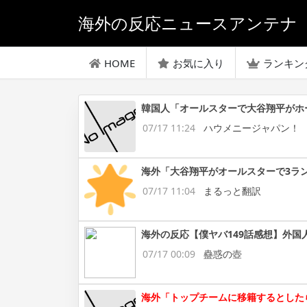
海外の反応ニュースアンテナ
HOME
お気に入り
ランキン
韓国人「オールスターで大谷翔平がホ
07/17 11:24
ハウメニージャパン！
海外「大谷翔平がオールスターで3ラ
07/17 11:04
まるっと翻訳
海外の反応【僕ヤバ149話感想】外国
07/17 00:09
蠱惑の壺
海外「トップチームに移籍するとした