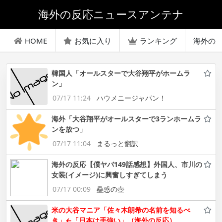
海外の反応ニュースアンテナ
HOME
お気に入り
ランキング
海外の
韓国人「オールスターで大谷翔平がホームラ
ン」
07/17 11:24
ハウメニージャパン！
海外「大谷翔平がオールスターで3ランホームラ
ンを放つ」
07/17 11:04
まるっと翻訳
海外の反応【僕ヤバ149話感想】外国人、市川の
女装(イメージ)に興奮しすぎてしまう
07/17 00:09
蠱惑の壺
米の大谷マニア「佐々木朗希の名前を知るべ
き」←「日本は手強い」（海外の反応）