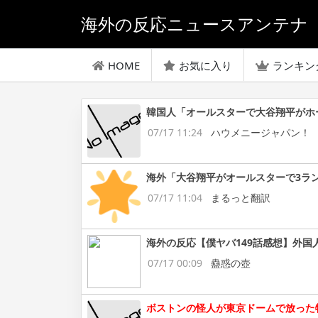
海外の反応ニュースアンテナ
HOME
お気に入り
ランキン
韓国人「オールスターで大谷翔平がホ
07/17 11:24
ハウメニージャパン！
海外「大谷翔平がオールスターで3ラ
07/17 11:04
まるっと翻訳
海外の反応【僕ヤバ149話感想】外国
07/17 00:09
蠱惑の壺
ボストンの怪人が東京ドームで放った