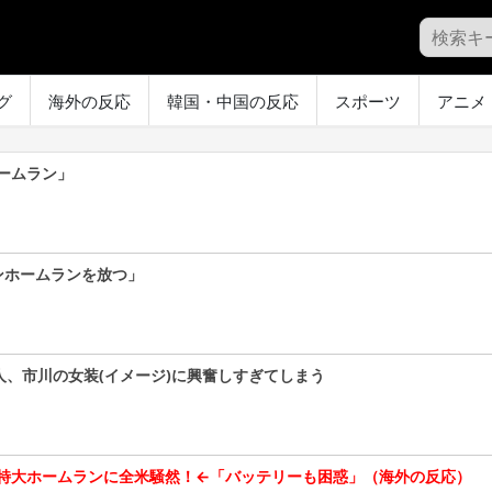
グ
海外の反応
韓国・中国の反応
スポーツ
アニメ
ームラン」
ンホームランを放つ」
人、市川の女装(イメージ)に興奮しすぎてしまう
特大ホームランに全米騒然！←「バッテリーも困惑」（海外の反応）