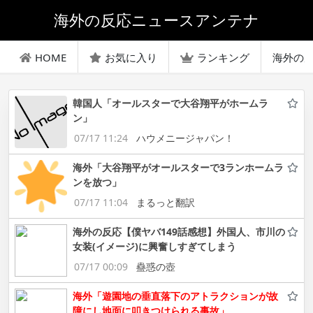
海外の反応ニュースアンテナ
HOME
お気に入り
ランキング
海外の
韓国人「オールスターで大谷翔平がホームラ
ン」
07/17 11:24
ハウメニージャパン！
海外「大谷翔平がオールスターで3ランホームラ
ンを放つ」
07/17 11:04
まるっと翻訳
海外の反応【僕ヤバ149話感想】外国人、市川の
女装(イメージ)に興奮しすぎてしまう
07/17 00:09
蠱惑の壺
海外「遊園地の垂直落下のアトラクションが故
障にし地面に叩きつけられる事故」