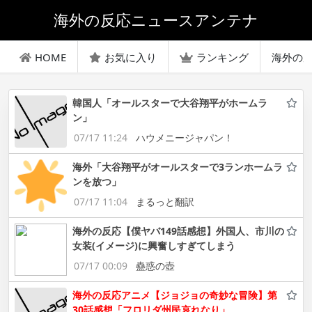
海外の反応ニュースアンテナ
HOME
お気に入り
ランキング
海外の
韓国人「オールスターで大谷翔平がホームラ
ン」
07/17 11:24
ハウメニージャパン！
海外「大谷翔平がオールスターで3ランホームラ
ンを放つ」
07/17 11:04
まるっと翻訳
海外の反応【僕ヤバ149話感想】外国人、市川の
女装(イメージ)に興奮しすぎてしまう
07/17 00:09
蠱惑の壺
海外の反応アニメ【ジョジョの奇妙な冒険】第
30話感想「フロリダ州民哀れなり」