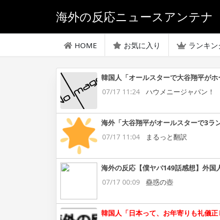
海外の反応ニュースアンテナ
HOME
お気に入り
ランキン
韓国人「オールスターで大谷翔平がホ
07/17 11:24
ハウメニージャパン！
海外「大谷翔平がオールスターで3ラ
07/17 11:04
まるっと翻訳
海外の反応【僕ヤバ149話感想】外国
07/17 00:09
蠱惑の壺
韓国人「日本って、お年寄りも礼儀正