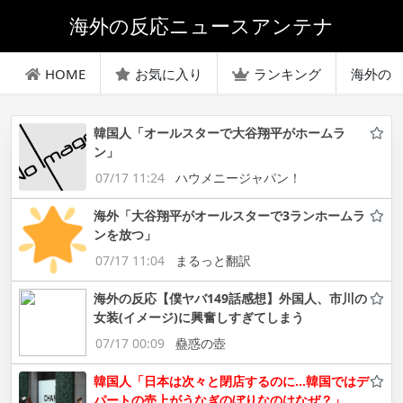
海外の反応ニュースアンテナ
HOME
お気に入り
ランキング
海外の
韓国人「オールスターで大谷翔平がホームラ
ン」
07/17 11:24
ハウメニージャパン！
海外「大谷翔平がオールスターで3ランホームラ
ンを放つ」
07/17 11:04
まるっと翻訳
海外の反応【僕ヤバ149話感想】外国人、市川の
女装(イメージ)に興奮しすぎてしまう
07/17 00:09
蠱惑の壺
韓国人「日本は次々と閉店するのに…韓国ではデ
パートの売上がうなぎのぼりなのはなぜ？」