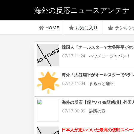
海外の反応ニュースアンテナ
HOME
お気に入り
ランキン
韓国人「オールスターで大谷翔平がホ
07/17 11:24
ハウメニージャパン！
海外「大谷翔平がオールスターで3ラ
07/17 11:04
まるっと翻訳
海外の反応【僕ヤバ149話感想】外国
07/17 00:09
蠱惑の壺
日本人が思いついた最高の仮眠スペー