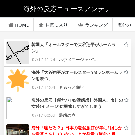
海外の反応ニュースアンテナ
HOME
お気に入り
ランキング
海外の
韓国人「オールスターで大谷翔平がホームラ
ン」
07/17 11:24
ハウメニージャパン！
海外「大谷翔平がオールスターで3ランホームラ
ンを放つ」
07/17 11:04
まるっと翻訳
海外の反応【僕ヤバ149話感想】外国人、市川の
女装(イメージ)に興奮しすぎてしまう
07/17 00:09
蠱惑の壺
海外「嘘だろ？」日本の老舗旅館が年に2回しか
お湯替えをしていないことが発覚（海外の反