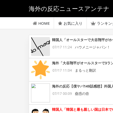
海外の反応ニュースアンテナ
HOME
お気に入り
ランキン
韓国人「オールスターで大谷翔平がホ
07/17 11:24
ハウメニージャパン！
海外「大谷翔平がオールスターで3ラ
07/17 11:04
まるっと翻訳
海外の反応【僕ヤバ149話感想】外国
07/17 00:09
蠱惑の壺
韓国人「韓国と最も親しい国は日本で