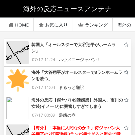
海外の反応ニュースアンテナ
HOME
お気に入り
ランキング
海外の
韓国人「オールスターで大谷翔平がホームラ
ン」
07/17 11:24
ハウメニージャパン！
海外「大谷翔平がオールスターで3ランホームラ
ンを放つ」
07/17 11:04
まるっと翻訳
海外の反応【僕ヤバ149話感想】外国人、市川の
女装(イメージ)に興奮しすぎてしまう
07/17 00:09
蠱惑の壺
【海外】「本当に人間なのか？」侍ジャパン大
谷翔平の2打席連続3ランが凄すぎると海外で話